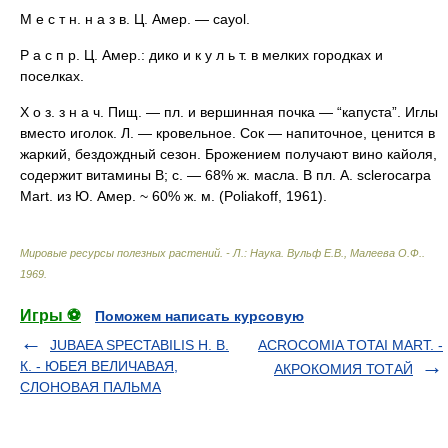
М е с т н. н а з в. Ц. Амер. — cayol.
Р а с п р. Ц. Амер.: дико и к у л ь т. в мелких городках и
поселках.
Х о з. з н а ч. Пищ. — пл. и вершинная почка — “капуста”. Иглы
вместо иголок. Л. — кровельное. Сок — напиточное, ценится в
жаркий, бездождный сезон. Брожением получают вино кайоля,
содержит витамины В; с. — 68% ж. масла. В пл. A. sclerocarpa
Mart. из Ю. Амер. ~ 60% ж. м. (Poliakoff, 1961).
Мировые ресурсы полезных растений. - Л.: Наука
.
Вульф Е.В., Малеева О.Ф.
.
1969
.
Игры ⚽
Поможем написать курсовую
JUBAEA SPECTABILIS Н. В.
ACROCOMIA TOTAI MART. -
К. - ЮБЕЯ ВЕЛИЧАВАЯ,
АКРОКОМИЯ ТОТАЙ
СЛОНОВАЯ ПАЛЬМА